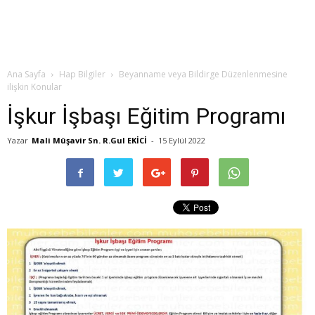
Ana Sayfa
Hap Bilgiler
Beyanname veya Bildirge Düzenlenmesine
ilişkin Konular
İşkur İşbaşı Eğitim Programı
Yazar
Mali Müşavir Sn. R.Gul EKİCİ
-
15 Eylül 2022