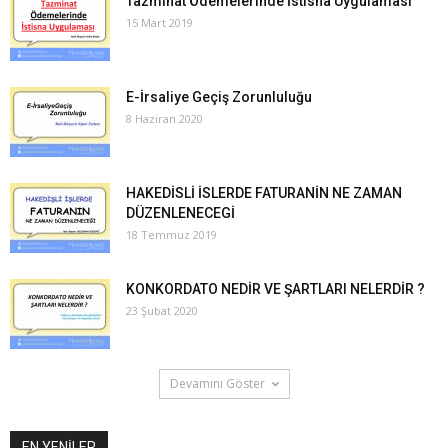
Tazminat Ödemelerinde İstisna Uygulaması
15 Mart 2019
E-İrsaliye Geçiş Zorunluluğu
8 Haziran 2020
HAKEDİSLİ İSLERDE FATURANİN NE ZAMAN
DÜZENLENECEGİ
18 Temmuz 2019
KONKORDATO NEDİR VE ŞARTLARI NELERDİR ?
23 Şubat 2020
Devamını Göster
EN YENİLER