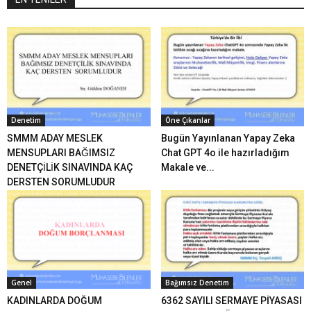
Denetim
Öne Çıkanlar
SMMM ADAY MESLEK
Bugün Yayınlanan Yapay Zeka
MENSUPLARI BAĞIMSIZ
Chat GPT 4o ile hazırladığım
DENETÇİLİK SINAVINDA KAÇ
Makale ve...
DERSTEN SORUMLUDUR
Genel
Bağımsız Denetim
KADINLARDA DOĞUM
6362 SAYILI SERMAYE PİYASASI