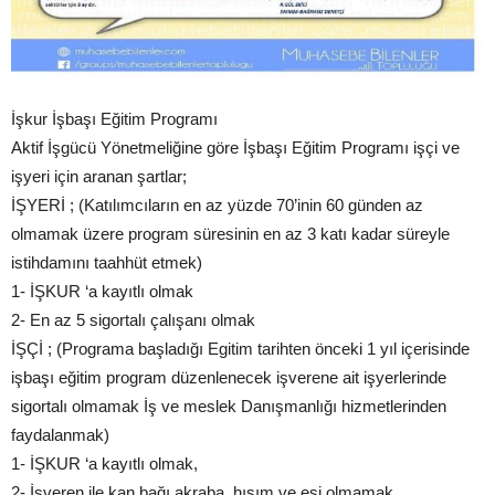
İşkur İşbaşı Eğitim Programı
Aktif İşgücü Yönetmeliğine göre İşbaşı Eğitim Programı işçi ve
işyeri için aranan şartlar;
İŞYERİ ; (Katılımcıların en az yüzde 70’inin 60 günden az
olmamak üzere program süresinin en az 3 katı kadar süreyle
istihdamını taahhüt etmek)
1- İŞKUR ‘a kayıtlı olmak
2- En az 5 sigortalı çalışanı olmak
İŞÇİ ; (Programa başladığı Egitim tarihten önceki 1 yıl içerisinde
işbaşı eğitim program düzenlenecek işverene ait işyerlerinde
sigortalı olmamak İş ve meslek Danışmanlığı hizmetlerinden
faydalanmak)
1- İŞKUR ‘a kayıtlı olmak,
2- İşveren ile kan bağı akraba, hısım ve eşi olmamak