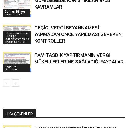
MUHASEBEDE KARIŞTIRILAN BAZI
KAVRAMLAR
Bunları Biliyor
muydunuz?
GEÇİCİ VERGİ BEYANNAMESİ
Beyanname veya
YAPMADAN ÖNCE YAPILMASI GEREKEN
Bildirge
Düzenlenmesine
KONTROLLER
ilişkin Konular
TAM TASDİK YAPTIRMANIN VERGİ
MÜKELLEFLERİNE SAĞLADIĞI FAYDALAR
Bağımsız
Denetim
İLGİ ÇEKENLER