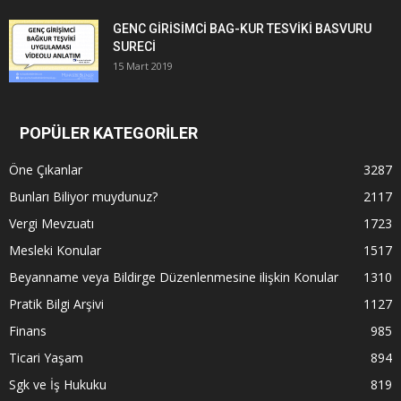
GENC GİRİSİMCİ BAG-KUR TESVİKİ BASVURU
SURECİ
15 Mart 2019
POPÜLER KATEGORİLER
Öne Çıkanlar
3287
Bunları Biliyor muydunuz?
2117
Vergi Mevzuatı
1723
Mesleki Konular
1517
Beyanname veya Bildirge Düzenlenmesine ilişkin Konular
1310
Pratik Bilgi Arşivi
1127
Finans
985
Ticari Yaşam
894
Sgk ve İş Hukuku
819