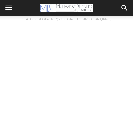
KISA BİR REKLAM ARASI :) ZOR AMA BELKİ MASRAFLAR ÇIKAR :)