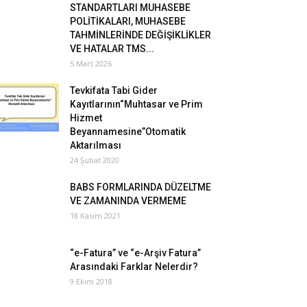
STANDARTLARI MUHASEBE
POLİTİKALARI, MUHASEBE
TAHMİNLERİNDE DEĞİŞİKLİKLER
VE HATALAR TMS...
5 Mart 2026
Tevkifata Tabi Gider
Kayıtlarının“Muhtasar ve Prim
Hizmet
Beyannamesine”Otomatik
Aktarılması
24 Şubat 2020
BABS FORMLARINDA DÜZELTME
VE ZAMANINDA VERMEME
18 Kasım 2021
“e-Fatura” ve “e-Arşiv Fatura”
Arasındaki Farklar Nelerdir?
9 Ekim 2018