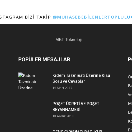
STAGRAM BIZI TAKIP
@MUHASEBEBILENLERTOPLULU
POPÜLER MESAJLAR
P
Kıdem Tazminatı Üzerine Kısa
Ön
Soru ve Cevaplar
Bu
15 Mart 2017
Ve
Me
POŞET ÜCRETİ VE POŞET
BEYANNAMESİ
Be
18 Aralık 2018
K
Pr