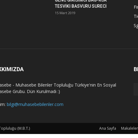
GENC GİRİSİMCİ BAG-KUR
TESVİKİ BASVURU SURECİ
Fi
15 Mart 2019
Ti
Sg
KKIMIZDA
B
sebe - Muhasebe Bilenler Topluluğu Türkiye'nin En Sosyal
sebe Grubu. Dün Kurulmadı :)
şim:
bilgi@muhasebebilenler.com
opluluğu (M.B.T.)
Ana Sayfa
Makaleler