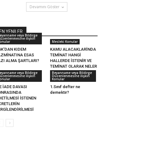
Devamını Göster
EN YENİLER
eyanname veya Bildirge
üzenlenmesine ilişkin
onular
Mesleki Konular
GK’DAN KIDEM
KAMU ALACAKLARİNDA
AZMİNATINA ESAS
TEMİNAT HANGİ
AZI ALMA ŞARTLARI?
HALLERDE İSTENİR VE
TEMİNAT OLARAK NELER
KABUL...
eyanname veya Bildirge
Beyanname veya Bildirge
üzenlenmesine ilişkin
Düzenlenmesine ilişkin
onular
Konular
E İADE DAVASI
1.Sınıf defter ne
ONRASINDA
demektir?
DETİLMESİ İSTENEN
CRETLERİN
ERGİLENDİRİLMESİ