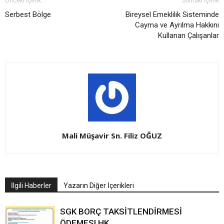
Önceki İçerik
Sonraki İçerik
Serbest Bölge
Bireysel Emeklilik Sisteminde
Cayma ve Ayrılma Hakkını
Kullanan Çalışanlar
Mali Müşavir Sn. Filiz OĞUZ
İlgili Haberler
Yazarın Diğer İçerikleri
SGK BORÇ TAKSİTLENDİRMESİ
ÖDEMESI HK.