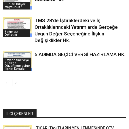
Bunları Biliyor
muydunuz?
TMS 28’de İştiraklerdeki ve İş
Ortaklıklarındaki Yatırımlarda Gerçeğe
Bağımsız
Uygun Değer Seçeneğine İlişkin
Denetim
Değişiklikler Hk.
5 ADIMDA GEÇİCİ VERGİ HAZIRLAMA HK.
Beyanname veya
Bildirge
Düzenlenmesine
ilişkin Konular
İLGİ ÇEKENLER
TİCARİ TAŞITLARIN YENİLENMESİNDE ÖTV