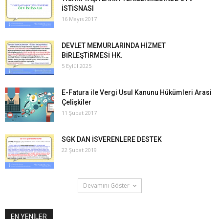
İSTİSNASI
16 Mayıs 2017
DEVLET MEMURLARINDA HİZMET
BİRLEŞTİRMESİ HK.
5 Eylül 2025
E-Fatura ile Vergi Usul Kanunu Hükümleri Arasi
Çelişkiler
11 Şubat 2017
SGK DAN İSVERENLERE DESTEK
22 Şubat 2019
Devamını Göster
EN YENİLER