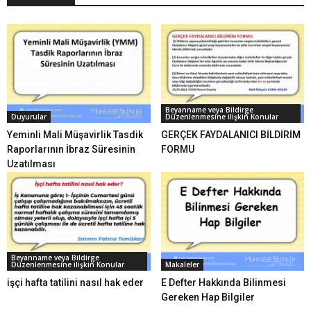
Beyanname veya Bildirge
Duyurular
Düzenlenmesine ilişkin Konular
Yeminli Mali Müşavirlik Tasdik
GERÇEK FAYDALANICI BİLDİRİM
Raporlarının İbraz Süresinin
FORMU
Uzatılması
Beyanname veya Bildirge
Düzenlenmesine ilişkin Konular
Makaleler
işçi hafta tatilini nasıl hak eder
E Defter Hakkında Bilinmesi
Gereken Hap Bilgiler