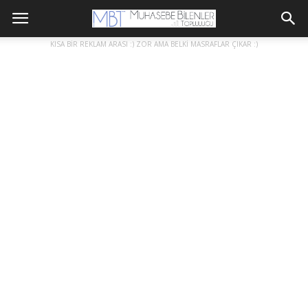
KISA BİR REKLAM ARASI :) ZOR AMA BELKİ MASRAFLAR ÇIKAR :)