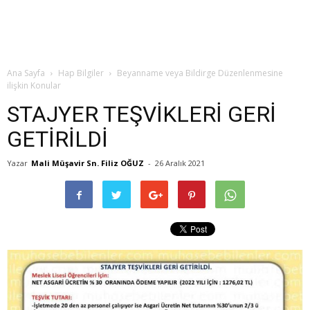
Ana Sayfa
Hap Bilgiler
Beyanname veya Bildirge Düzenlenmesine
ilişkin Konular
STAJYER TEŞVİKLERİ GERİ
GETİRİLDİ
Yazar
Mali Müşavir Sn. Filiz OĞUZ
-
26 Aralık 2021