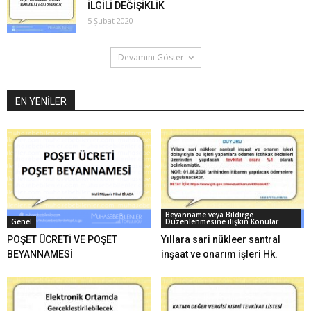
İLGİLİ DEĞİŞİKLİK
5 Şubat 2020
Devamını Göster
EN YENİLER
Beyanname veya Bildirge
Genel
Düzenlenmesine ilişkin Konular
POŞET ÜCRETİ VE POŞET
Yıllara sari nükleer santral
BEYANNAMESİ
inşaat ve onarım işleri Hk.