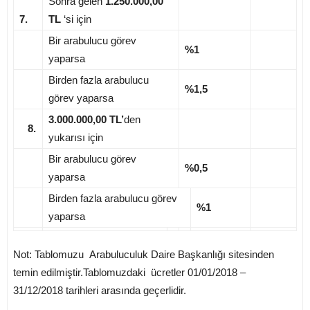
Sonra gelen
1.250.000,00
7.
TL
‘si için
Bir arabulucu görev
%1
yaparsa
Birden fazla arabulucu
%1,5
görev yaparsa
3.000.000,00 TL’
den
8.
yukarısı için
Bir arabulucu görev
%0,5
yaparsa
Birden fazla arabulucu görev
%1
yaparsa
Not: Tablomuzu Arabuluculuk Daire Başkanlığı sitesinden
temin edilmiştir.Tablomuzdaki ücretler 01/01/2018 –
31/12/2018 tarihleri arasında geçerlidir.