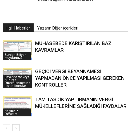
İlgili Haberler
Yazarın Diğer İçerikleri
MUHASEBEDE KARIŞTIRILAN BAZI
KAVRAMLAR
Bunları Biliyor
muydunuz?
GEÇİCİ VERGİ BEYANNAMESİ
Beyanname veya
YAPMADAN ÖNCE YAPILMASI GEREKEN
Bildirge
Düzenlenmesine
KONTROLLER
ilişkin Konular
TAM TASDİK YAPTIRMANIN VERGİ
MÜKELLEFLERİNE SAĞLADIĞI FAYDALAR
Bağımsız
Denetim