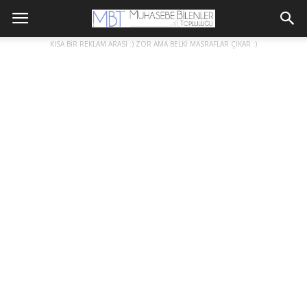
KISA BİR REKLAM ARASI :) ZOR AMA BELKİ MASRAFLAR ÇIKAR :)