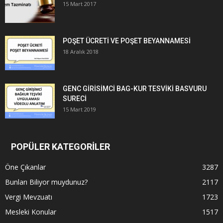
15 Mart 2017
POŞET ÜCRETİ VE POŞET BEYANNAMESİ
18 Aralık 2018
GENC GİRİSİMCİ BAG-KUR TESVİKİ BASVURU
SURECİ
15 Mart 2019
POPÜLER KATEGORİLER
Öne Çıkanlar
3287
Bunları Biliyor muydunuz?
2117
Vergi Mevzuatı
1723
Mesleki Konular
1517