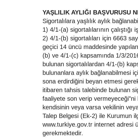
YAŞLILIK AYLIĞI BAŞVURUSU N
Sigortalılara yaşlılık aylık bağlanabi
1) 4/1-(a) sigortalılarının çalıştığı 
2) 4/1-(b) sigortalıları için 6663 
geçici 14 üncü maddesinde yapılan d
(b) ve 4/1-(c) kapsamında 1/3/2016
bulunan sigortalılardan 4/1-(b) kaps
bulunanlara aylık bağlanabilmesi için
sona erdirdiğini beyan etmesi gere
itibaren tahsis talebinde bulunan sig
faaliyete son verip vermeyeceği”ni
kendisinin veya varsa vekilinin vey
Talep Belgesi (Ek-2) ile Kurumun il
www.turkiye.gov.tr internet adresi
gerekmektedir.