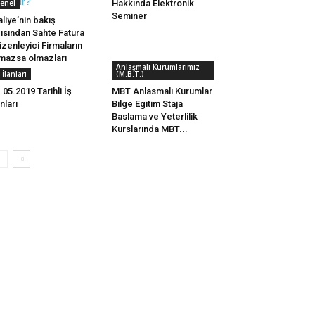
enel
Hakkında Elektronik
Seminer
liye’nin bakış
ısından Sahte Fatura
zenleyici Firmaların
mazsa olmazları
Anlaşmalı Kurumlarımız
ş İlanları
(M.B.T.)
.05.2019 Tarihli İş
MBT Anlasmalı Kurumlar
anları
Bilge Egitim Staja
Baslama ve Yeterlilik
Kurslarında MBT...