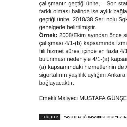
çalışmanın geçtiği ünite, – Son sta
farklı olması halinde ise aylık ba
geçtiği ünite, 2018/38 Seri nolu Sg
genelgede belirtilmiştir.
Örnek:
2008/Ekim ayından önce sig
çalışması 4/1-(b) kapsamında İzmir 
fiili hizmet süresi içinde en fazla 
bulunması nedeniyle 4/1-(a) kapsa
(a) kapsamındaki hizmetlerinin d
sigortalının yaşlılık aylığını Anka
bağlayacaktır.
Emekli Maliyeci MUSTAFA GÜNŞ
ETIKETLER
YAŞLILIK AYLIĞI BAŞVURUSU NEREYE VE NA