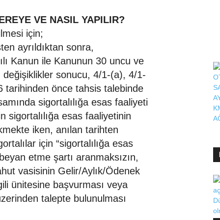
EREYE VE NASIL YAPILIR?
lmesi için;
işten ayrıldıktan sonra,
sayılı Kanun ile Kanunun 30 uncu ve
eğişiklikler sonucu, 4/1-(a), 4/1-
 tarihinden önce tahsis talebinde
amında sigortalılığa esas faaliyeti
 sigortalılığa esas faaliyetinin
kmekte iken, anılan tarihten
ortalılar için “sigortalılığa esas
 beyan etme şartı aranmaksızın,
ahut vasisinin Gelir/Aylık/Ödenek
gili ünitesine başvurması veya
 üzerinden talepte bulunulması