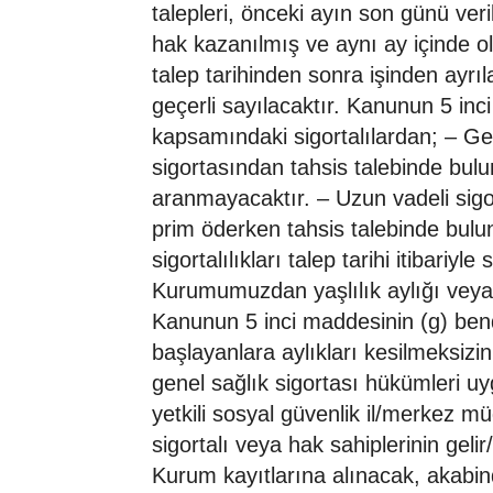
talepleri, önceki ayın son günü veril
hak kazanılmış ve aynı ay içinde o
talep tarihinden sonra işinden ayrıla
geçerli sayılacaktır. Kanunun 5 inc
kapsamındaki sigortalılardan; – Ge
sigortasından tahsis talebinde bulu
aranmayacaktır. – Uzun vadeli sigor
prim öderken tahsis talebinde bulun
sigortalılıkları talep tarihi itibariyle
Kurumumuzdan yaşlılık aylığı veya 
Kanunun 5 inci maddesinin (g) be
başlayanlara aylıkları kesilmeksizin 
genel sağlık sigortası hükümleri u
yetkili sosyal güvenlik il/merkez 
sigortalı veya hak sahiplerinin geli
Kurum kayıtlarına alınacak, akabind