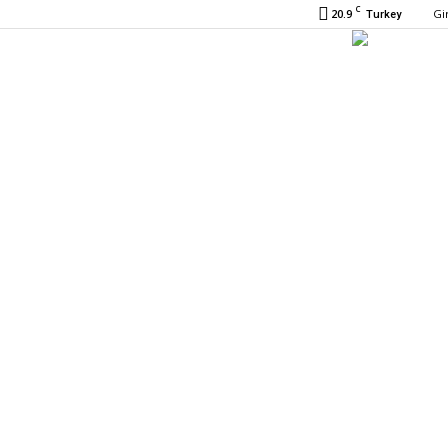
C
20.9
Gir
Turkey