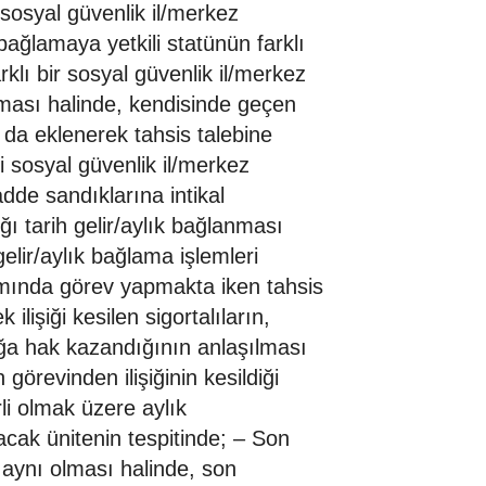
sosyal güvenlik il/merkez
bağlamaya yetkili statünün farklı
lı bir sosyal güvenlik il/merkez
ması halinde, kendisinde geçen
 da eklenerek tahsis talebine
ili sosyal güvenlik il/merkez
de sandıklarına intikal
ığı tarih gelir/aylık bağlanması
gelir/aylık bağlama işlemleri
amında görev yapmakta iken tahsis
ilişiği kesilen sigortalıların,
ığa hak kazandığının anlaşılması
görevinden ilişiğinin kesildiği
li olmak üzere aylık
acak ünitenin tespitinde; – Son
 aynı olması halinde, son