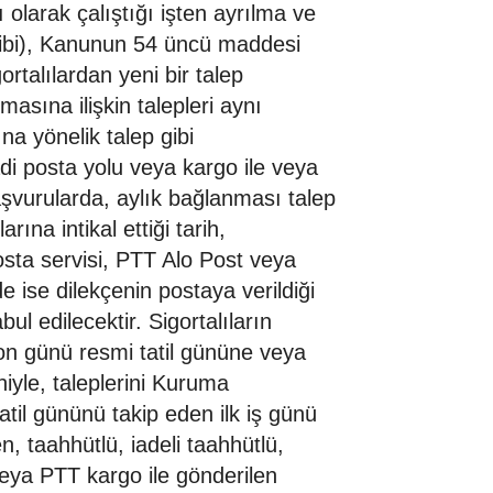
lı olarak çalıştığı işten ayrılma ve
gibi), Kanunun 54 üncü maddesi
rtalılardan yeni bir talep
asına ilişkin talepleri aynı
a yönelik talep gibi
 adi posta yolu veya kargo ile veya
şvurularda, aylık bağlanması talep
rına intikal ettiği tarih,
posta servisi, PTT Alo Post veya
e ise dilekçenin postaya verildiği
bul edilecektir. Sigortalıların
son günü resmi tatil gününe veya
niyle, taleplerini Kuruma
atil gününü takip eden ilk iş günü
, taahhütlü, iadeli taahhütlü,
veya PTT kargo ile gönderilen