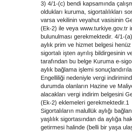
3) 4/1-(c) bendi kapsamında çalış
oldukları kuruma, sigortalılıkları s
varsa vekilinin veyahut vasisinin G
(Ek-2) ile veya www.turkiye.gov.tr 
bulunulması gerekmektedir. 4/1-(a) s
aylık prim ve hizmet belgesi henüz
sigortalı işten ayrılış bildirgesinin
tarafından bu belge Kuruma e-sigor
aylık bağlama işlemi sonuçlandırıla
Engelliliği nedeniyle vergi indiri
durumda olanların Hazine ve Maliye 
alacakları vergi indirim belgesini 
(Ek-2) eklemeleri gerekmektedir.1
Sigortalıların malullük aylığı bağl
yaşlılık sigortasından da aylığa ha
getirmesi halinde (belli bir yaşa ul