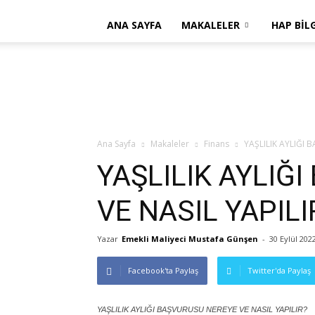
ANA SAYFA
MAKALELER
HAP BIL
Ana Sayfa
Makaleler
Finans
YAŞLILIK AYLIĞI 
YAŞLILIK AYLIĞ
VE NASIL YAPILI
Yazar
Emekli Maliyeci Mustafa Günşen
-
30 Eylül 202
Facebook'ta Paylaş
Twitter'da Paylaş
YAŞLILIK AYLIĞI BAŞVURUSU NEREYE VE NASIL YAPILIR?