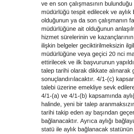
ve en son çalışmasının bulunduğu 
müdürlüğü tespit edilecek ve aylık 
olduğunun ya da son çalışmanın fark
müdürlüğüne ait olduğunun anlaşıl
hizmet sürelerinin ve kazançlarının
ilişkin belgeler geciktirilmeksizin ilg
müdürlüğüne veya geçici 20 nci mad
ettirilecek ve ilk başvurunun yapıld
talep tarihi olarak dikkate alınarak 
sonuçlandırılacaktır. 4/1-(c) kaps
talebi üzerine emekliye sevk edilerek 
4/1-(a) ve 4/1-(b) kapsamında ayl
halinde, yeni bir talep aranmaksızın 
tarihi takip eden ay başından geçer
bağlanacaktır. Ayrıca aylığı bağlay
statü ile aylık bağlanacak statünün