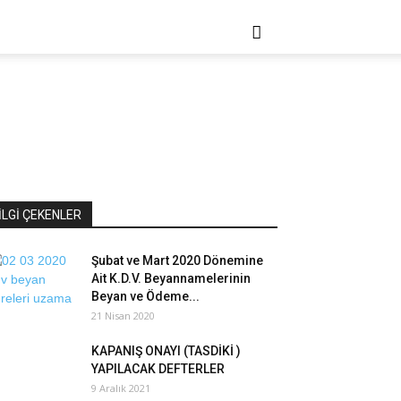
İLGİ ÇEKENLER
Şubat ve Mart 2020 Dönemine
Ait K.D.V. Beyannamelerinin
Beyan ve Ödeme...
21 Nisan 2020
KAPANIŞ ONAYI (TASDİKİ )
YAPILACAK DEFTERLER
9 Aralık 2021