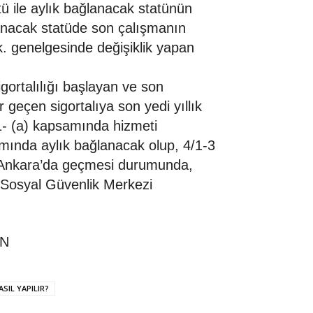
tü ile aylık bağlanacak statünün
ğlanacak statüde son çalışmanın
k. genelgesinde değişiklik yapan
ortalılığı başlayan ve son
geçen sigortalıya son yedi yıllık
4/1- (a) kapsamında hizmeti
mında aylık bağlanacak olup, 4/1-3
e Ankara’da geçmesi durumunda,
ra Sosyal Güvenlik Merkezi
EN
SIL YAPILIR?