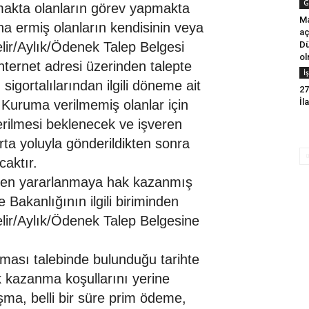
G
makta olanların görev yapmakta
Ma
ona ermiş olanların kendisinin veya
aç
elir/Aylık/Ödenek Talep Belgesi
Dü
ol
internet adresi üzerinden talepte
İ
igortalılarından ilgili döneme ait
27
İl
 Kuruma verilmemiş olanlar için
 verilmesi beklenecek ve işveren
ta yoluyla gönderildikten sonra
caktır.
minden yararlanmaya hak kazanmış
Bakanlığının ilgili biriminden
Gelir/Aylık/Ödenek Talep Belgesine
anması talebinde bulunduğu tarihte
k kazanma koşullarını yerine
aşma, belli bir süre prim ödeme,