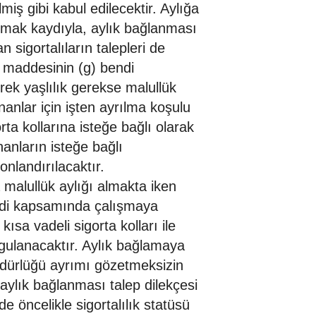
miş gibi kabul edilecektir. Aylığa
lmak kaydıyla, aylık bağlanması
n sigortalıların talepleri de
i maddesinin (g) bendi
rek yaşlılık gerekse malullük
nanlar için işten ayrılma koşulu
ta kollarına isteğe bağlı olarak
anların isteğe bağlı
 sonlandırılacaktır.
malullük aylığı almakta iken
ndi kapsamında çalışmaya
kısa vadeli sigorta kolları ile
ygulanacaktır. Aylık bağlamaya
müdürlüğü ayrımı gözetmeksizin
r/aylık bağlanması talep dilekçesi
e öncelikle sigortalılık statüsü